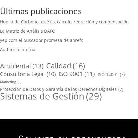
Últimas publicaciones
Huella de Carbono: qué es, cálculo, reducción y compensación
La Matriz de Análisis DAFO
yep.com el buscador promesa de ahrefs
Auditoría Interna
Calidad
(16)
Ambiental
(13)
ISO 9001
(11)
Consultoría Legal
(10)
ISO 14001
(7)
Marketing
(5)
Protección de Datos y Garantía de los Derechos Digitales
(7)
Sistemas de Gestión
(29)