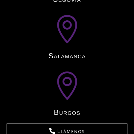

Salamanca

Burgos
Llámenos