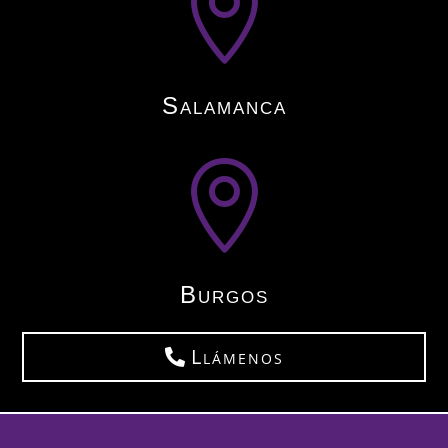

Salamanca

Burgos
Llámenos