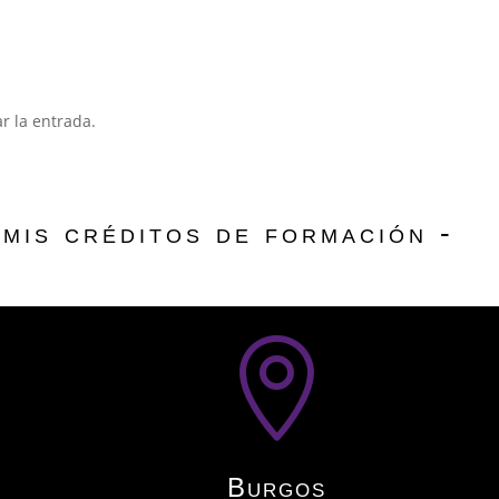
r la entrada.
mis créditos de formación -

Burgos