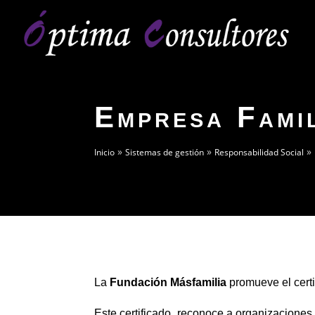
Empresa Fami
»
»
»
Inicio
Sistemas de gestión
Responsabilidad Social
La
Fundación Másfamilia
promueve el cert
Este certificado, reconoce a organizacione