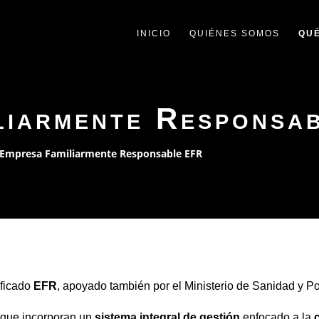
INICIO
QUIÉNES SOMOS
QU
liarmente Responsa
Empresa Familiarmente Responsable EFR
ificado
EFR
, apoyado también por el Ministerio de Sanidad y Pol
s que incorporan un
sistema integral de gestión
enfocado a la