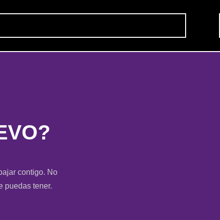
EVO?
bajar contigo. No
e puedas tener.