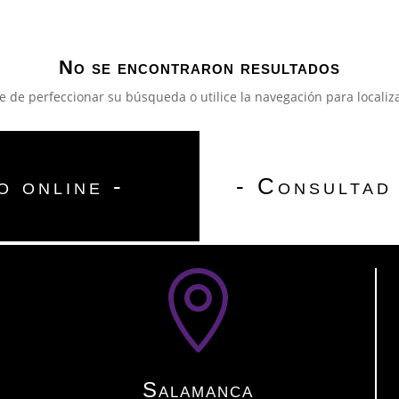
No se encontraron resultados
e de perfeccionar su búsqueda o utilice la navegación para localiza
o online -
- Consultad 

Salamanca