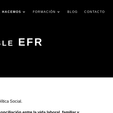
É HACEMOS
FORMACIÓN
BLOG
CONTACTO
ble EFR
ítica Social.
conciliación entre la vida laboral, familiar y