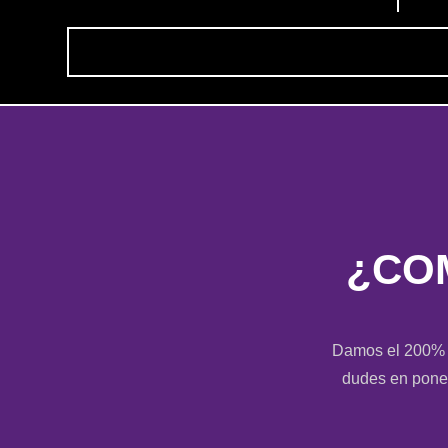
¿CO
Damos el 200% en
dudes en poner