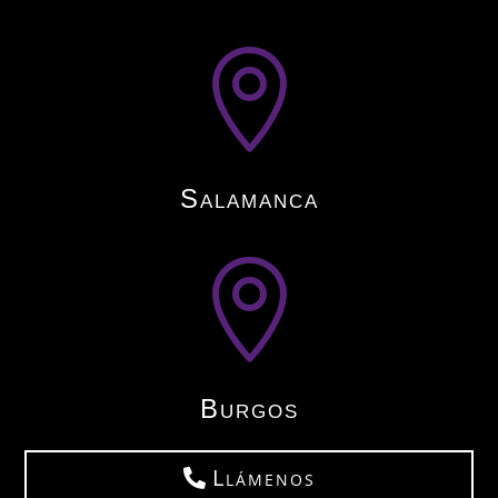

Salamanca

Burgos
Llámenos