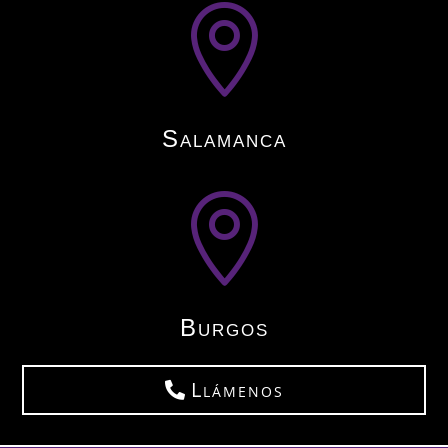

Salamanca

Burgos
Llámenos