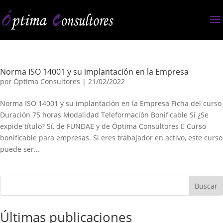
Norma ISO 14001 y su implantación en la Empresa
por
Óptima Consultores
|
21/02/2022
Norma ISO 14001 y su implantación en la Empresa Ficha del curso
Duración 75 horas Modalidad Teleformación Bonificable Sí ¿Se
expide título? Sí, de FUNDAE y de Óptima Consultores  Curso
bonificable para empresas. Si eres trabajador en activo, este curso
puede ser...
Buscar
Últimas publicaciones