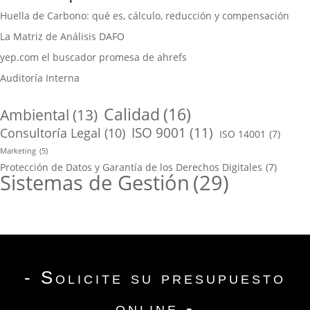
Huella de Carbono: qué es, cálculo, reducción y compensación
La Matriz de Análisis DAFO
yep.com el buscador promesa de ahrefs
Auditoría Interna
Calidad
(16)
Ambiental
(13)
ISO 9001
(11)
Consultoría Legal
(10)
ISO 14001
(7)
Marketing
(5)
Protección de Datos y Garantía de los Derechos Digitales
(7)
Sistemas de Gestión
(29)
- Solicite su presupuesto
online -